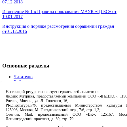
07.12.2018
Изменение № 1 в Правила пользования МАУК «ЦГБС» от
19.01.2017
Инструкция о порядке рассмотрения обращений граждан
от01.12.2016
Основные разделы
Читателю
Библиотеки
Клубы
Проекты
Настоящий ресурс использует сервисы веб-аналитики:
Яндекс Метрика, предоставляемый компанией ООО «ЯНДЕКС», 1190
О нас
Россия, Москва, ул. Л. Толстого, 16;
Партнерам
PRO.Культура.РФ, предоставляемый Министерством культуры 
125993, Москва, М. Гнездниковский пер., 7/6, стр. 1,2;
Сервисы
Счетчик Mail, предоставляемый ООО «ВК», 125167, Моск
Ленинградский проспект, д. 39, стр. 79.
Продлить книгу