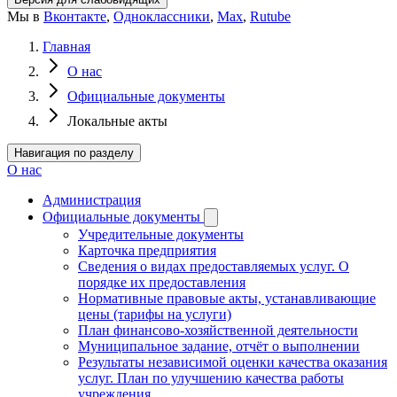
Мы в
Вконтакте
,
Одноклассники
,
Max
,
Rutube
Главная
О нас
Официальные документы
Локальные акты
Навигация по разделу
О нас
Администрация
Официальные документы
Учредительные документы
Карточка предприятия
Сведения о видах предоставляемых услуг. О
порядке их предоставления
Нормативные правовые акты, устанавливающие
цены (тарифы на услуги)
План финансово-хозяйственной деятельности
Муниципальное задание, отчёт о выполнении
Результаты независимой оценки качества оказания
услуг. План по улучшению качества работы
учреждения