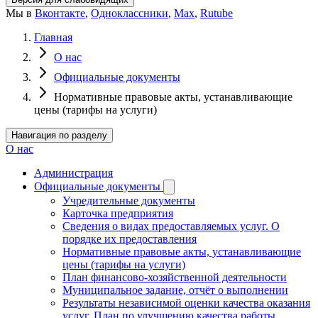
Мы в
Вконтакте
,
Одноклассники
,
Max
,
Rutube
Главная
О нас
Официальные документы
Нормативные правовые акты, устанавливающие
цены (тарифы на услуги)
Навигация по разделу
О нас
Администрация
Официальные документы
Учредительные документы
Карточка предприятия
Сведения о видах предоставляемых услуг. О
порядке их предоставления
Нормативные правовые акты, устанавливающие
цены (тарифы на услуги)
План финансово-хозяйственной деятельности
Муниципальное задание, отчёт о выполнении
Результаты независимой оценки качества оказания
услуг. План по улучшению качества работы