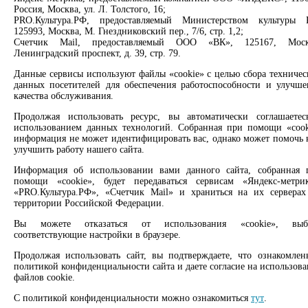
О нас
Россия, Москва, ул. Л. Толстого, 16;
Партнерам
PRO.Культура.РФ, предоставляемый Министерством культуры 
125993, Москва, М. Гнездниковский пер., 7/6, стр. 1,2;
Сервисы
Счетчик Mail, предоставляемый ООО «ВК», 125167, Моск
Ленинградский проспект, д. 39, стр. 79.
Продлить книгу
Данные сервисы используют файлы «cookie» с целью сбора техничес
Спроси библиотекаря
данных посетителей для обеспечения работоспособности и улучше
Спроси краеведа
качества обслуживания.
Оцените качество услуг
Направить обращение директору
Продолжая использовать ресурс, вы автоматически соглашаетес
использованием данных технологий. Собранная при помощи «cook
информация не может идентифицировать вас, однако может помочь 
Соцсети
улучшить работу нашего сайта.
Вконтакте
Информация об использовании вами данного сайта, собранная 
Одноклассники
помощи «cookie», будет передаваться сервисам «Яндекс-метрик
«PRO.Культура.РФ», «Счетчик Mail» и храниться на их серверах
Max
территории Российской Федерации.
Rutube
Вы можете отказаться от использования «cookie», выб
Заметили опечатку? Выделите текст с ошибкой и нажмите
соответствующие настройки в браузере.
клавиши Ctrl+Enter или ссылку ниже
Продолжая использовать сайт, вы подтверждаете, что ознакомлен
политикой конфиденциальности сайта и даете согласие на использов
Сообщить об ошибке
файлов cookie.
2008 –
2026
© Централизованная городская библиотечная
С политикой конфиденциальности можно ознакомиться
тут
.