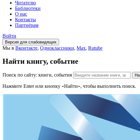
Читателю
Библиотеки
О нас
Контакты
Партнёрам
Войти
Версия для слабовидящих
Мы в
Вконтакте
,
Одноклассники
,
Max
,
Rutube
Найти книгу, событие
Поиск по сайту: книги, события
На
Нажмите Enter или кнопку «Найти», чтобы выполнить поиск.