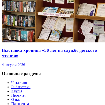
Выставка-хроника «50 лет на службе детского
чтения»
4 августа 2026
Основные разделы
Читателю
Библиотеки
Клубы
Проекты
О нас
Партнерам