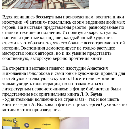
Вдохновившись бессмертным произведением, воспитанники
изостудии «Фантазия» поделились своим видением любимых
героев. На выставке представлены работы, разнообразные по
стилю и технике исполнения. Используя акварель, гуашь,
пастель и цветные карандаши, каждый юный художник
стремился отобразить то, что его больше всего тронуло в этой
истории. Экспозиция демонстрирует не только растущее
мастерство юных авторов, но и их умение представить
собственную, авторскую версию прочтения книги.
На открытии выставки педагог изостудии Анастасия
Николаевна Гололобова и сами юные художники провели для
гостей увлекательную экскурсию. Посетители смогли не
только увидеть иллюстрации, но и познакомиться с
литературным первоисточником: в фонде библиотеки были
представлены как оригинальная книга Л.Ф. Баума
«Удивительный волшебник из страны Оз», так и все шесть
книг из серии А. Волкова и фэнтези-цикл Сергея Сухинова по
мотивам этого произведения.