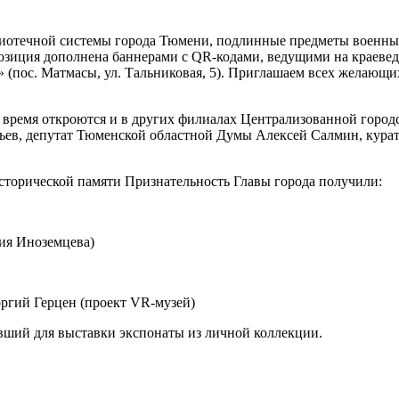
иотечной системы города Тюмени, подлинные предметы военных 
озиция дополнена баннерами с QR-кодами, ведущими на краеве
(пос. Матмасы, ул. Тальниковая, 5). Приглашаем всех желающих
время откроются и в других филиалах Централизованной город
ев, депутат Тюменской областной Думы Алексей Салмин, курат
сторической памяти Признательность Главы города получили:
ия Иноземцева)
оргий Герцен (проект VR-музей)
вший для выставки экспонаты из личной коллекции.