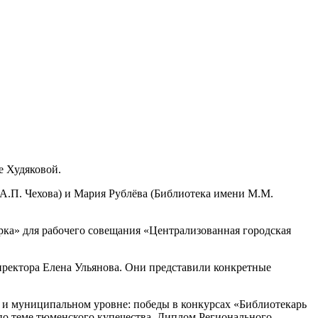
е Худяковой.
.П. Чехова) и Мария Рублёва (Библиотека имени М.М.
рка» для рабочего совещания «Централизованная городская
ректора Елена Ульянова. Они представили конкретные
м и муниципальном уровне: победы в конкурсах «Библиотекарь
 по теме тюменского купечества, Диплом Регионального