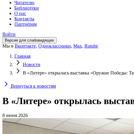
Читателю
Библиотеки
О нас
Контакты
Партнёрам
Войти
Версия для слабовидящих
Мы в
Вконтакте
,
Одноклассники
,
Max
,
Rutube
Главная
Новости
В «Литере» открылась выставка «Оружие Победы: Т
Вернуться к новостям
В «Литере» открылась выста
8 июня 2026