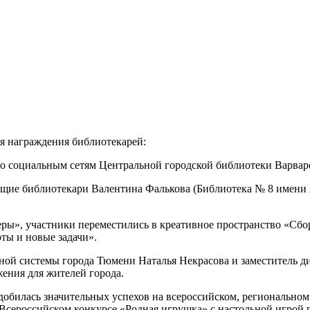
я награждения библиотекарей:
о социальным сетям Центральной городской библиотеки Варвар
ие библиотекари Валентина Фалькова (Библиотека № 8 имени А
ры», участники переместились в креативное пространство «Сбо
оты и новые задачи».
ой системы города Тюмени Наталья Некрасова и заместитель ди
жения для жителей города.
добилась значительных успехов на всероссийском, регионально
о Всероссийском конкурсе «Родная игрушка» с настольной игрой