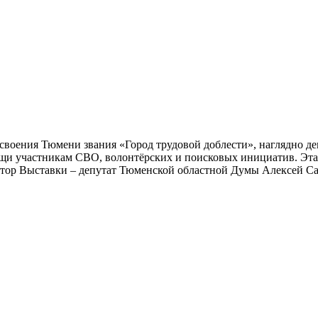
воения Тюмени звания «Город трудовой доблести», наглядно дем
щи участникам СВО, волонтёрских и поисковых инициатив. Эта В
ратор Выставки – депутат Тюменской областной Думы Алексей С