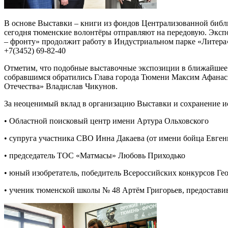
В основе Выставки – книги из фондов Централизованной библ
сегодня тюменские волонтёры отправляют на передовую. Эксп
– фронту» продолжит работу в Индустриальном парке «Литера» 
+7(3452) 69-82-40
Отметим, что подобные выставочные экспозиции в ближайшее 
собравшимся обратились Глава города Тюмени Максим Афанась
Отечества» Владислав Чикунов.
За неоценимый вклад в организацию Выставки и сохранение и
• Областной поисковый центр имени Артура Ольховского
• супруга участника СВО Инна Дакаева (от имени бойца Евген
• председатель ТОС «Матмасы» Любовь Приходько
• юный изобретатель, победитель Всероссийских конкурсов Ге
• ученик тюменской школы № 48 Артём Григорьев, предостави