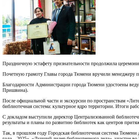
Праздничную эстафету признательности продолжила церемони
Почетную грамоту Главы города Тюмени вручили менеджеру п
Благодарности Администрации города Тюмени удостоены ведущ
Пришвина).
После официальной части и экскурсии по пространствам «Лите
библиотечная система: культурное ядро территории. Итоги раб
С докладом выступили директор Централизованной библиотечн
результаты и планы по развитию библиотек как центров притя
Так, в прошлом году Городская библиотечная система Тюмени 
года – 2025», «Лучший лидер библиотечного дела», участие в