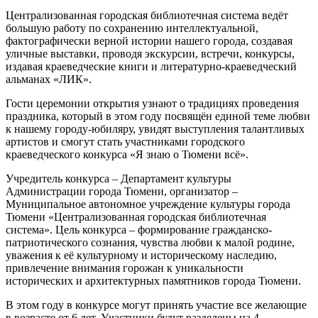
Централизованная городская библиотечная система ведёт
большую работу по сохранению интеллектуальной,
фактографически верной истории нашего города, создавая
уличные выставки, проводя экскурсии, встречи, конкурсы,
издавая краеведческие книги и литературно-краеведческий
альманах «ЛИК».
Гости церемонии открытия узнают о традициях проведения
праздника, который в этом году посвящён единой теме любви
к нашему городу-юбиляру, увидят выступления талантливых
артистов и смогут стать участниками городского
краеведческого конкурса «Я знаю о Тюмени всё».
Учредитель конкурса – Департамент культуры
Администрации города Тюмени, организатор –
Муниципальное автономное учреждение культуры города
Тюмени «Централизованная городская библиотечная
система». Цель конкурса – формирование гражданско-
патриотического сознания, чувства любви к малой родине,
уважения к её культурному и историческому наследию,
привлечение внимания горожан к уникальности
исторических и архитектурных памятников города Тюмени.
В этом году в конкурсе могут принять участие все желающие
в возрасте от 6 лет. Участники будут разделены на 4