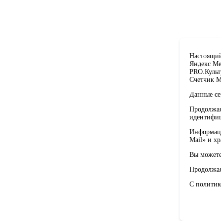
Настоящий
Яндекс Ме
PRO.Культ
Счетчик M
Данные се
Продолжая
идентифиц
Информаци
Mail» и х
Вы можете
Продолжая
С политик