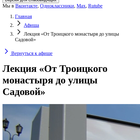
Мы в
Вконтакте
,
Одноклассники
,
Max
,
Rutube
Главная
Афиша
Лекция «От Троицкого монастыря до улицы
Садовой»
Вернуться к афише
Лекция «От Троицкого
монастыря до улицы
Садовой»