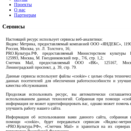
Проекты
О нас
Партнерам
Сервисы
Продлить книгу
Настоящий ресурс использует сервисы веб-аналитики:
Спроси библиотекаря
Яндекс Метрика, предоставляемый компанией ООО «ЯНДЕКС», 1190
Спроси краеведа
Россия, Москва, ул. Л. Толстого, 16;
Оцените качество услуг
PRO.Культура.РФ, предоставляемый Министерством культуры 
125993, Москва, М. Гнездниковский пер., 7/6, стр. 1,2;
Направить обращение директору
Счетчик Mail, предоставляемый ООО «ВК», 125167, Моск
Ленинградский проспект, д. 39, стр. 79.
Соцсети
Данные сервисы используют файлы «cookie» с целью сбора техничес
данных посетителей для обеспечения работоспособности и улучше
Вконтакте
качества обслуживания.
Одноклассники
Max
Продолжая использовать ресурс, вы автоматически соглашаетес
Rutube
использованием данных технологий. Собранная при помощи «cook
информация не может идентифицировать вас, однако может помочь 
улучшить работу нашего сайта.
Заметили опечатку? Выделите текст с ошибкой и нажмите
клавиши Ctrl+Enter или ссылку ниже
Информация об использовании вами данного сайта, собранная 
помощи «cookie», будет передаваться сервисам «Яндекс-метрик
Сообщить об ошибке
«PRO.Культура.РФ», «Счетчик Mail» и храниться на их серверах