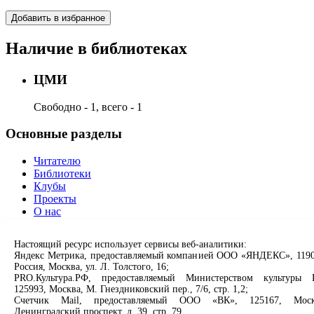
Добавить в избранное
Наличие в библиотеках
ЦМИ
Свободно - 1, всего - 1
Основные разделы
Читателю
Библиотеки
Клубы
Проекты
О нас
Партнерам
Настоящий ресурс использует сервисы веб-аналитики:
Сервисы
Яндекс Метрика, предоставляемый компанией ООО «ЯНДЕКС», 1190
Россия, Москва, ул. Л. Толстого, 16;
Продлить книгу
PRO.Культура.РФ, предоставляемый Министерством культуры 
125993, Москва, М. Гнездниковский пер., 7/6, стр. 1,2;
Спроси библиотекаря
Счетчик Mail, предоставляемый ООО «ВК», 125167, Моск
Спроси краеведа
Ленинградский проспект, д. 39, стр. 79.