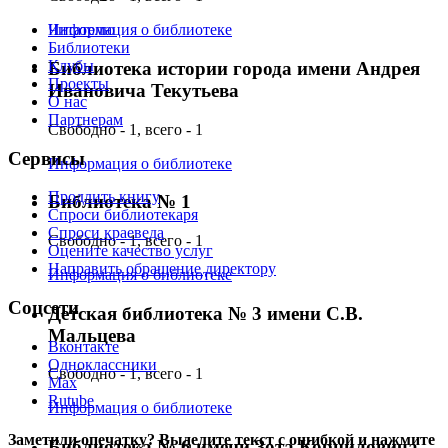
Читателю
Информация о библиотеке
Библиотеки
Клубы
Библиотека истории города имени Андрея
Проекты
Ивановича Текутьева
О нас
Партнерам
Свободно - 1, всего - 1
Сервисы
Информация о библиотеке
Продлить книгу
Библиотека № 1
Спроси библиотекаря
Спроси краеведа
Свободно - 1, всего - 1
Оцените качество услуг
Направить обращение директору
Информация о библиотеке
Соцсети
Детская библиотека № 3 имени С.В.
Мальцева
Вконтакте
Одноклассники
Свободно - 1, всего - 1
Max
Rutube
Информация о библиотеке
Заметили опечатку? Выделите текст с ошибкой и нажмите
Библиотека № 6 имени Зота Корниловича