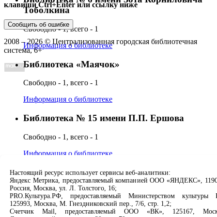
клавиши Ctrl+Enter или ссылку ниже
Тоболкина
Сообщить об ошибке
Свободно - 1, всего - 1
2008 –
2026
© Централизованная городская библиотечная
Информация о библиотеке
система, 6+
Библиотека «Маячок»
Свободно - 1, всего - 1
Информация о библиотеке
Библиотека № 15 имени П.П. Ершова
Свободно - 1, всего - 1
Информация о библиотеке
Библиотека «Олимп»
Настоящий ресурс использует сервисы веб-аналитики:
Яндекс Метрика, предоставляемый компанией ООО «ЯНДЕКС», 1190
Россия, Москва, ул. Л. Толстого, 16;
Свободно - 1, всего - 1
PRO.Культура.РФ, предоставляемый Министерством культуры 
125993, Москва, М. Гнездниковский пер., 7/6, стр. 1,2;
Информация о библиотеке
Счетчик Mail, предоставляемый ООО «ВК», 125167, Моск