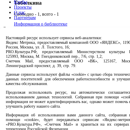
Клубы
Тоболкина
Проекты
О нас
Свободно - 1, всего - 1
Партнерам
Информация о библиотеке
Сервисы
Библиотека № 13 ВНФО
Настоящий ресурс использует сервисы веб-аналитики:
Продлить книгу
Яндекс Метрика, предоставляемый компанией ООО «ЯНДЕКС», 1190
Спроси библиотекаря
Свободно - 1, всего - 1
Россия, Москва, ул. Л. Толстого, 16;
Спроси краеведа
PRO.Культура.РФ, предоставляемый Министерством культуры 
Оцените качество услуг
Информация о библиотеке
125993, Москва, М. Гнездниковский пер., 7/6, стр. 1,2;
Направить обращение директору
Счетчик Mail, предоставляемый ООО «ВК», 125167, Моск
Ленинградский проспект, д. 39, стр. 79.
Библиотека № 13 ВНФО
Соцсети
Данные сервисы используют файлы «cookie» с целью сбора техничес
Свободно - 1, всего - 1
данных посетителей для обеспечения работоспособности и улучше
Вконтакте
качества обслуживания.
Информация о библиотеке
Одноклассники
Продолжая использовать ресурс, вы автоматически соглашаетес
Max
использованием данных технологий. Собранная при помощи «cook
Rutube
Библиотека «Олимп»
информация не может идентифицировать вас, однако может помочь 
улучшить работу нашего сайта.
Заметили опечатку? Выделите текст с ошибкой и нажмите
Свободно - 0, всего - 1
Информация об использовании вами данного сайта, собранная 
клавиши Ctrl+Enter или ссылку ниже
помощи «cookie», будет передаваться сервисам «Яндекс-метрик
Информация о библиотеке
«PRO.Культура.РФ», «Счетчик Mail» и храниться на их серверах
Сообщить об ошибке
территории Российской Федерации.