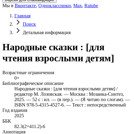
Мы в
Вконтакте
,
Одноклассники
,
Max
,
Rutube
Главная
Поиск
Детальная информация
Народные сказки : [для
чтения взрослыми детям]
Возрастные ограничения
0+
Библиографическое описание
Народные сказки : [для чтения взрослыми детям] /
редактор М. Лозовская. — Москва : Мозаика-Синтез,
2025. — 52 с : ил. — (в пер.). — (Я читаю по слогам). —
ISBN 978-5-4315-4527-6. — Текст : непосредственный
Год издания
2025
ББК
82.3(2=411.2)-6
Аннотация