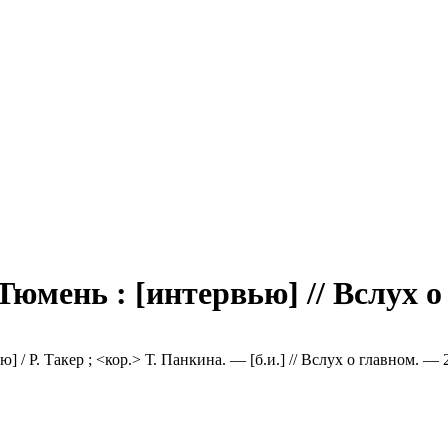
юмень : [интервью] // Вслух о
 / Р. Такер ; <кор.> Т. Панкина. — [б.и.] // Вслух о главном. — 