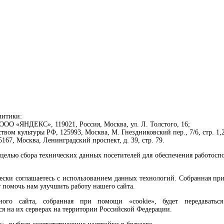
литики:
ОО «ЯНДЕКС», 119021, Россия, Москва, ул. Л. Толстого, 16;
ом культуры РФ, 125993, Москва, М. Гнездниковский пер., 7/6, стр. 1,2
67, Москва, Ленинградский проспект, д. 39, стр. 79.
целью сбора технических данных посетителей для обеспечения работосп
чески соглашаетесь с использованием данных технологий. Собранная п
 помочь нам улучшить работу нашего сайта.
го сайта, собранная при помощи «cookie», будет передаваться 
ся на их серверах на территории Российской Федерации.