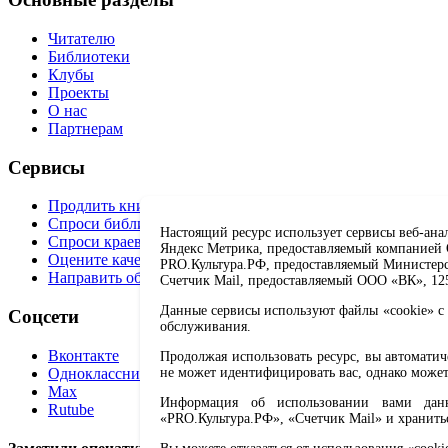
Читателю
Библиотеки
Клубы
Проекты
О нас
Партнерам
Сервисы
Продлить книгу
Спроси библиотекаря
Настоящий ресурс использует сервисы веб-ана
Спроси краеведа
Яндекс Метрика, предоставляемый компанией О
Оцените качество услуг
PRO.Культура.РФ, предоставляемый Министерств
Направить обращение директору
Счетчик Mail, предоставляемый ООО «ВК», 1251
Данные сервисы используют файлы «cookie» с 
Соцсети
обслуживания.
Вконтакте
Продолжая использовать ресурс, вы автомати
Одноклассники
не может идентифицировать вас, однако может
Max
Информация об использовании вами данно
Rutube
«PRO.Культура.РФ», «Счетчик Mail» и хранить