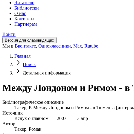
Читателю
Библиотеки
О нас
Контакты
Партнёрам
Войти
Версия для слабовидящих
Мы в
Вконтакте
,
Одноклассники
,
Max
,
Rutube
Главная
Поиск
Детальная информация
Между Лондоном и Римом - в Т
Библиографическое описание
Такер, Р. Между Лондоном и Римом - в Тюмень : [интервью]
Источник
Вслух о главном. — 2007. — 13 апр
Автор
Такер, Роман