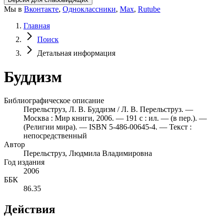
Мы в
Вконтакте
,
Одноклассники
,
Max
,
Rutube
Главная
Поиск
Детальная информация
Буддизм
Библиографическое описание
Перельструз, Л. В. Буддизм / Л. В. Перельструз. —
Москва : Мир книги, 2006. — 191 с : ил. — (в пер.). —
(Религии мира). — ISBN 5-486-00645-4. — Текст :
непосредственный
Автор
Перельструз, Людмила Владимировна
Год издания
2006
ББК
86.35
Действия