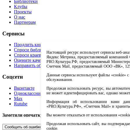
Библиотеки
Клубы
Проекты
О нас
Партнерам
Сервисы
Продлить книгу
Спроси библиотекаря
Настоящий ресурс использует сервисы веб-ана
Спроси краеведа
Яндекс Метрика, предоставляемый компанией О
Оцените качество услуг
PRO.Культура.РФ, предоставляемый Министерств
Направить обращение директору
Счетчик Mail, предоставляемый ООО «ВК», 1251
Данные сервисы используют файлы «cookie» с 
Соцсети
обслуживания.
Вконтакте
Продолжая использовать ресурс, вы автомати
Одноклассники
не может идентифицировать вас, однако может
Max
Информация об использовании вами данно
Rutube
«PRO.Культура.РФ», «Счетчик Mail» и хранить
Заметили опечатку? Выделите текст с ошибкой и нажмите 
Вы можете отказаться от использования «cooki
Продолжая использовать сайт, вы подтверждае
Сообщить об ошибке
cookie.