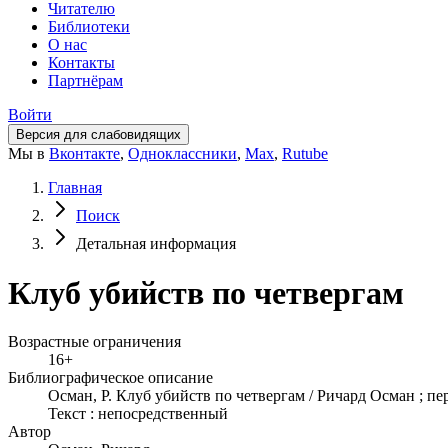
Читателю
Библиотеки
О нас
Контакты
Партнёрам
Войти
Версия для слабовидящих
Мы в
Вконтакте
,
Одноклассники
,
Max
,
Rutube
Главная
Поиск
Детальная информация
Клуб убийств по четвергам
Возрастные ограничения
16+
Библиографическое описание
Осман, Р. Клуб убийств по четвергам / Ричард Осман ; п
Текст : непосредственный
Автор