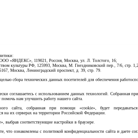
литики:
ОО «ЯНДЕКС», 119021, Россия, Москва, ул. Л. Толстого, 16;
ом культуры РФ, 125993, Москва, М. Гнездниковский пер., 7/6, стр. 1,2
67, Москва, Ленинградский проспект, д. 39, стр. 79.
целью сбора технических данных посетителей для обеспечения работосп
чески соглашаетесь с использованием данных технологий. Собранная п
 помочь нам улучшить работу нашего сайта.
го сайта, собранная при помощи «cookie», будет передаваться 
ся на их серверах на территории Российской Федерации.
клавиши Ctrl+Enter или ссылку ниже
e», выбрав соответствующие настройки в браузере.
те, что ознакомлены с политикой конфиденциальности сайта и даете со