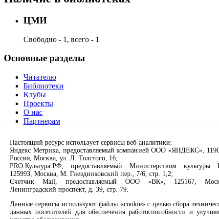
ЦМИ
Свободно - 1, всего - 1
Основные разделы
Читателю
Библиотеки
Клубы
Проекты
О нас
Партнерам
Сервисы
Настоящий ресурс использует сервисы веб-аналитики:
Яндекс Метрика, предоставляемый компанией ООО «ЯНДЕКС», 1190
Россия, Москва, ул. Л. Толстого, 16;
Продлить книгу
PRO.Культура.РФ, предоставляемый Министерством культуры 
Спроси библиотекаря
125993, Москва, М. Гнездниковский пер., 7/6, стр. 1,2;
Спроси краеведа
Счетчик Mail, предоставляемый ООО «ВК», 125167, Моск
Оцените качество услуг
Ленинградский проспект, д. 39, стр. 79.
Направить обращение директору
Данные сервисы используют файлы «cookie» с целью сбора техничес
Соцсети
данных посетителей для обеспечения работоспособности и улучше