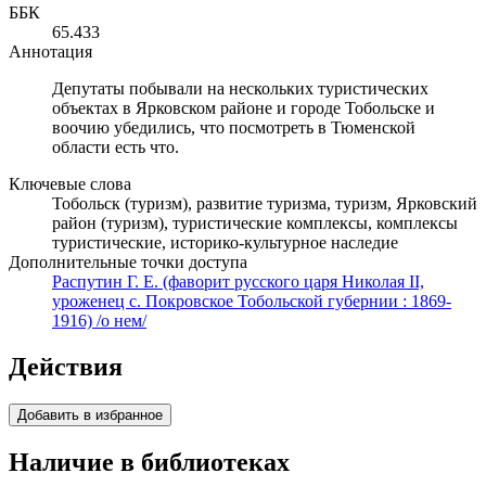
ББК
65.433
Аннотация
Депутаты побывали на нескольких туристических
объектах в Ярковском районе и городе Тобольске и
воочию убедились, что посмотреть в Тюменской
области есть что.
Ключевые слова
Тобольск (туризм), развитие туризма, туризм, Ярковский
район (туризм), туристические комплексы, комплексы
туристические, историко-культурное наследие
Дополнительные точки доступа
Распутин Г. Е. (фаворит русского царя Николая II,
уроженец с. Покровское Тобольской губернии : 1869-
1916) /о нем/
Действия
Добавить в избранное
Наличие в библиотеках