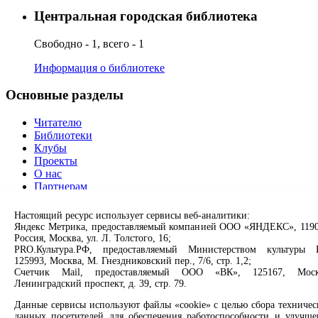
Центральная городская библиотека
Свободно - 1, всего - 1
Информация о библиотеке
Основные разделы
Читателю
Библиотеки
Клубы
Проекты
О нас
Партнерам
Сервисы
Настоящий ресурс использует сервисы веб-аналитики:
Яндекс Метрика, предоставляемый компанией ООО «ЯНДЕКС», 1190
Россия, Москва, ул. Л. Толстого, 16;
Продлить книгу
PRO.Культура.РФ, предоставляемый Министерством культуры 
Спроси библиотекаря
125993, Москва, М. Гнездниковский пер., 7/6, стр. 1,2;
Спроси краеведа
Счетчик Mail, предоставляемый ООО «ВК», 125167, Моск
Оцените качество услуг
Ленинградский проспект, д. 39, стр. 79.
Направить обращение директору
Данные сервисы используют файлы «cookie» с целью сбора техничес
данных посетителей для обеспечения работоспособности и улучше