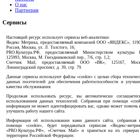
О нас
Партнерам
Сервисы
Продлить книгу
Настоящий ресурс использует сервисы веб-аналитики:
Спроси библиотекаря
Яндекс Метрика, предоставляемый компанией ООО «ЯНДЕКС», 1190
Спроси краеведа
Россия, Москва, ул. Л. Толстого, 16;
Оцените качество услуг
PRO.Культура.РФ, предоставляемый Министерством культуры 
Направить обращение директору
125993, Москва, М. Гнездниковский пер., 7/6, стр. 1,2;
Счетчик Mail, предоставляемый ООО «ВК», 125167, Моск
Ленинградский проспект, д. 39, стр. 79.
Соцсети
Данные сервисы используют файлы «cookie» с целью сбора техничес
Вконтакте
данных посетителей для обеспечения работоспособности и улучше
Одноклассники
качества обслуживания.
Max
Продолжая использовать ресурс, вы автоматически соглашаетес
Rutube
использованием данных технологий. Собранная при помощи «cook
информация не может идентифицировать вас, однако может помочь 
Заметили опечатку? Выделите текст с ошибкой и нажмите
улучшить работу нашего сайта.
клавиши Ctrl+Enter или ссылку ниже
Информация об использовании вами данного сайта, собранная 
помощи «cookie», будет передаваться сервисам «Яндекс-метрик
Сообщить об ошибке
«PRO.Культура.РФ», «Счетчик Mail» и храниться на их серверах
территории Российской Федерации.
2008 –
2026
© Централизованная городская библиотечная