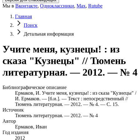
Мы в
Вконтакте
,
Одноклассники
,
Max
,
Rutube
Главная
Поиск
Детальная информация
Учите меня, кузнецы! : из
сказа "Кузнецы" // Тюмень
литературная. — 2012. — № 4
Библиографическое описание
Ермаков, И. Учите меня, кузнецы! : из сказа "Кузнецы" /
И. Ермаков. — [б.и.]. — Текст : непосредственный //
Тюмень литературная. — 2012. — № 4. — С. 15.
Источник
Тюмень литературная. — 2012. — № 4
Автор
Ермаков, Иван
Год издания
2012