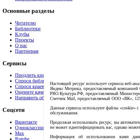
Основные разделы
Читателю
Библиотеки
Клубы
Проекты
О нас
Партнерам
Сервисы
Продлить книгу
Спроси библиотекаря
Настоящий ресурс использует сервисы веб-ана
Спроси краеведа
Яндекс Метрика, предоставляемый компанией О
Оцените качество услуг
PRO.Культура.РФ, предоставляемый Министерств
Направить обращение директору
Счетчик Mail, предоставляемый ООО «ВК», 1251
Данные сервисы используют файлы «cookie» с 
Соцсети
обслуживания.
Вконтакте
Продолжая использовать ресурс, вы автомати
Одноклассники
не может идентифицировать вас, однако может
Max
Информация об использовании вами данно
Rutube