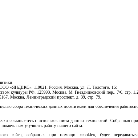
литики:
ОО «ЯНДЕКС», 119021, Россия, Москва, ул. Л. Толстого, 16;
ом культуры РФ, 125993, Москва, М. Гнездниковский пер., 7/6, стр. 1,2
67, Москва, Ленинградский проспект, д. 39, стр. 79.
целью сбора технических данных посетителей для обеспечения работосп
чески соглашаетесь с использованием данных технологий. Собранная п
 помочь нам улучшить работу нашего сайта.
го сайта, собранная при помощи «cookie», будет передаваться 