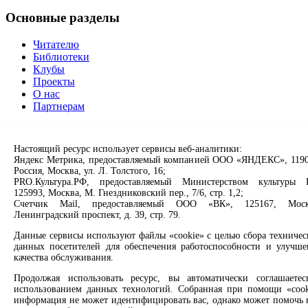
Основные разделы
Читателю
Библиотеки
Клубы
Проекты
О нас
Партнерам
Сервисы
Настоящий ресурс использует сервисы веб-аналитики:
Продлить книгу
Яндекс Метрика, предоставляемый компанией ООО «ЯНДЕКС», 1190
Россия, Москва, ул. Л. Толстого, 16;
Спроси библиотекаря
PRO.Культура.РФ, предоставляемый Министерством культуры 
Спроси краеведа
125993, Москва, М. Гнездниковский пер., 7/6, стр. 1,2;
Оцените качество услуг
Счетчик Mail, предоставляемый ООО «ВК», 125167, Моск
Направить обращение директору
Ленинградский проспект, д. 39, стр. 79.
Соцсети
Данные сервисы используют файлы «cookie» с целью сбора техничес
данных посетителей для обеспечения работоспособности и улучше
качества обслуживания.
Вконтакте
Одноклассники
Продолжая использовать ресурс, вы автоматически соглашаетес
Max
использованием данных технологий. Собранная при помощи «cook
Rutube
информация не может идентифицировать вас, однако может помочь 