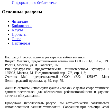
Информация о библиотеке
Основные разделы
Читателю
Библиотеки
Клубы
Проекты
О нас
Партнерам
Сервисы
Настоящий ресурс использует сервисы веб-аналитики:
Яндекс Метрика, предоставляемый компанией ООО «ЯНДЕКС», 1190
Продлить книгу
Россия, Москва, ул. Л. Толстого, 16;
Спроси библиотекаря
PRO.Культура.РФ, предоставляемый Министерством культуры 
Спроси краеведа
125993, Москва, М. Гнездниковский пер., 7/6, стр. 1,2;
Оцените качество услуг
Счетчик Mail, предоставляемый ООО «ВК», 125167, Моск
Направить обращение директору
Ленинградский проспект, д. 39, стр. 79.
Данные сервисы используют файлы «cookie» с целью сбора техничес
Соцсети
данных посетителей для обеспечения работоспособности и улучше
качества обслуживания.
Вконтакте
Одноклассники
Продолжая использовать ресурс, вы автоматически соглашаетес
использованием данных технологий. Собранная при помощи «cook
Max