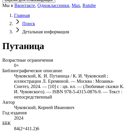
Мы в
Вконтакте
,
Одноклассники
,
Max
,
Rutube
Главная
Поиск
Детальная информация
Путаница
Возрастные ограничения
0+
Библиографическое описание
Чуковский, К. И. Путаница / К. И. Чуковский ;
иллюстрации Л. Ереминой. — Москва : Мозаика-
Синтез, 2024. — [10] с : цв. ил. — (Любимые сказки К.
И. Чуковского). — ISBN 978-5-4315-0876-9. — Текст :
непосредственный
Автор
Чуковский, Корней Иванович
Год издания
2024
ББК
84(2=411.2)6