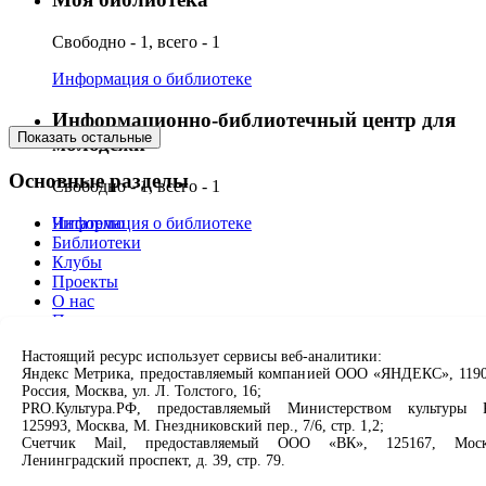
Свободно - 1, всего - 1
Информация о библиотеке
Информационно-библиотечный центр для
Показать остальные
молодёжи
Основные разделы
Свободно - 1, всего - 1
Читателю
Информация о библиотеке
Библиотеки
Клубы
Проекты
О нас
Партнерам
Настоящий ресурс использует сервисы веб-аналитики:
Сервисы
Яндекс Метрика, предоставляемый компанией ООО «ЯНДЕКС», 1190
Россия, Москва, ул. Л. Толстого, 16;
Продлить книгу
PRO.Культура.РФ, предоставляемый Министерством культуры 
Спроси библиотекаря
125993, Москва, М. Гнездниковский пер., 7/6, стр. 1,2;
Спроси краеведа
Счетчик Mail, предоставляемый ООО «ВК», 125167, Моск
Ленинградский проспект, д. 39, стр. 79.
Оцените качество услуг
Направить обращение директору