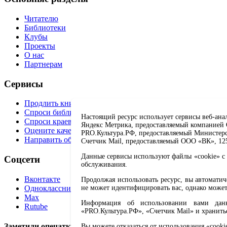
Читателю
Библиотеки
Клубы
Проекты
О нас
Партнерам
Сервисы
Продлить книгу
Спроси библиотекаря
Настоящий ресурс использует сервисы веб-ана
Спроси краеведа
Яндекс Метрика, предоставляемый компанией О
Оцените качество услуг
PRO.Культура.РФ, предоставляемый Министерств
Направить обращение директору
Счетчик Mail, предоставляемый ООО «ВК», 1251
Данные сервисы используют файлы «cookie» с 
Соцсети
обслуживания.
Вконтакте
Продолжая использовать ресурс, вы автомати
Одноклассники
не может идентифицировать вас, однако может
Max
Информация об использовании вами данно
Rutube
«PRO.Культура.РФ», «Счетчик Mail» и хранить
Заметили опечатку? Выделите текст с ошибкой и нажмите 
Вы можете отказаться от использования «cooki