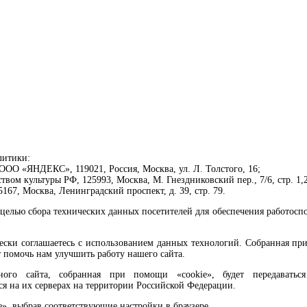
литики:
ОО «ЯНДЕКС», 119021, Россия, Москва, ул. Л. Толстого, 16;
ом культуры РФ, 125993, Москва, М. Гнездниковский пер., 7/6, стр. 1,2
67, Москва, Ленинградский проспект, д. 39, стр. 79.
целью сбора технических данных посетителей для обеспечения работосп
чески соглашаетесь с использованием данных технологий. Собранная п
 помочь нам улучшить работу нашего сайта.
го сайта, собранная при помощи «cookie», будет передаваться 
ся на их серверах на территории Российской Федерации.
клавиши Ctrl+Enter или ссылку ниже
e», выбрав соответствующие настройки в браузере.