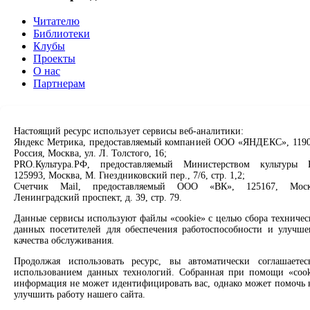
Читателю
Библиотеки
Клубы
Проекты
О нас
Партнерам
Сервисы
Настоящий ресурс использует сервисы веб-аналитики:
Продлить книгу
Яндекс Метрика, предоставляемый компанией ООО «ЯНДЕКС», 1190
Спроси библиотекаря
Россия, Москва, ул. Л. Толстого, 16;
Спроси краеведа
PRO.Культура.РФ, предоставляемый Министерством культуры 
Оцените качество услуг
125993, Москва, М. Гнездниковский пер., 7/6, стр. 1,2;
Направить обращение директору
Счетчик Mail, предоставляемый ООО «ВК», 125167, Моск
Ленинградский проспект, д. 39, стр. 79.
Соцсети
Данные сервисы используют файлы «cookie» с целью сбора техничес
данных посетителей для обеспечения работоспособности и улучше
Вконтакте
качества обслуживания.
Одноклассники
Продолжая использовать ресурс, вы автоматически соглашаетес
Max
использованием данных технологий. Собранная при помощи «cook
Rutube
информация не может идентифицировать вас, однако может помочь 
улучшить работу нашего сайта.
Заметили опечатку? Выделите текст с ошибкой и нажмите