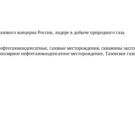
зового концерна России, лидере в добыче природного газа.
нефтегазоконденсатные, газовые месторождения, скважины экс
 Заполярное нефтегазоконденсатное месторождение, Тазовское га