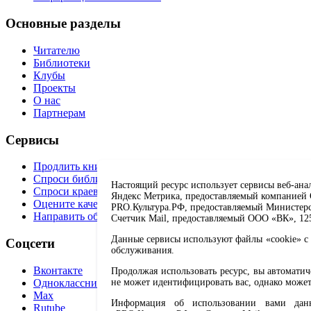
Основные разделы
Читателю
Библиотеки
Клубы
Проекты
О нас
Партнерам
Сервисы
Продлить книгу
Спроси библиотекаря
Настоящий ресурс использует сервисы веб-ана
Спроси краеведа
Яндекс Метрика, предоставляемый компанией О
Оцените качество услуг
PRO.Культура.РФ, предоставляемый Министерств
Направить обращение директору
Счетчик Mail, предоставляемый ООО «ВК», 1251
Данные сервисы используют файлы «cookie» с 
Соцсети
обслуживания.
Вконтакте
Продолжая использовать ресурс, вы автомати
Одноклассники
не может идентифицировать вас, однако может
Max
Информация об использовании вами данно
Rutube