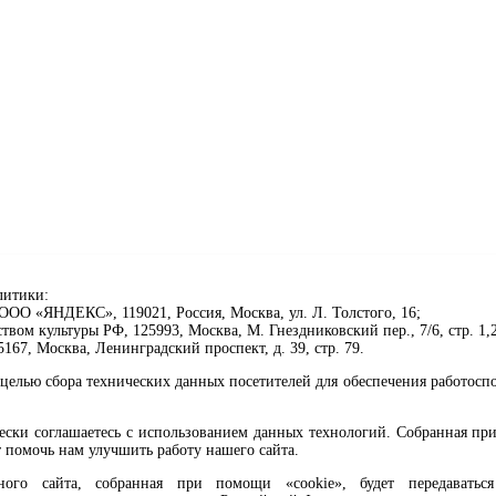
литики:
ОО «ЯНДЕКС», 119021, Россия, Москва, ул. Л. Толстого, 16;
ом культуры РФ, 125993, Москва, М. Гнездниковский пер., 7/6, стр. 1,2
67, Москва, Ленинградский проспект, д. 39, стр. 79.
целью сбора технических данных посетителей для обеспечения работосп
чески соглашаетесь с использованием данных технологий. Собранная п
 помочь нам улучшить работу нашего сайта.
го сайта, собранная при помощи «cookie», будет передаваться 