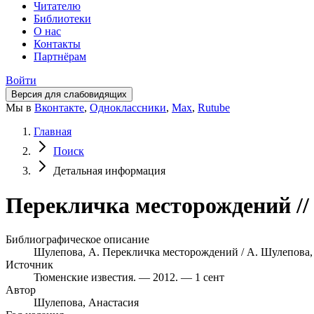
Читателю
Библиотеки
О нас
Контакты
Партнёрам
Войти
Версия для слабовидящих
Мы в
Вконтакте
,
Одноклассники
,
Max
,
Rutube
Главная
Поиск
Детальная информация
Перекличка месторождений // 
Библиографическое описание
Шулепова, А. Перекличка месторождений / А. Шулепова, С.
Источник
Тюменские известия. — 2012. — 1 сент
Автор
Шулепова, Анастасия