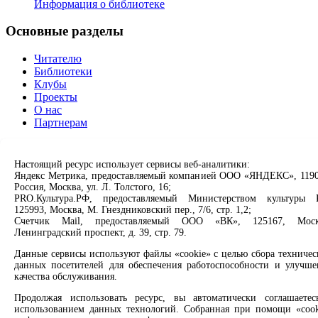
Информация о библиотеке
Основные разделы
Читателю
Библиотеки
Клубы
Проекты
О нас
Партнерам
Сервисы
Настоящий ресурс использует сервисы веб-аналитики:
Яндекс Метрика, предоставляемый компанией ООО «ЯНДЕКС», 1190
Продлить книгу
Россия, Москва, ул. Л. Толстого, 16;
Спроси библиотекаря
PRO.Культура.РФ, предоставляемый Министерством культуры 
Спроси краеведа
125993, Москва, М. Гнездниковский пер., 7/6, стр. 1,2;
Оцените качество услуг
Счетчик Mail, предоставляемый ООО «ВК», 125167, Моск
Направить обращение директору
Ленинградский проспект, д. 39, стр. 79.
Данные сервисы используют файлы «cookie» с целью сбора техничес
Соцсети
данных посетителей для обеспечения работоспособности и улучше
качества обслуживания.
Вконтакте
Одноклассники
Продолжая использовать ресурс, вы автоматически соглашаетес
Max
использованием данных технологий. Собранная при помощи «cook