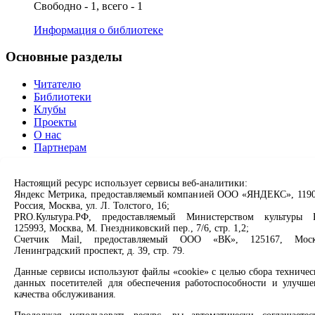
Свободно - 1, всего - 1
Информация о библиотеке
Основные разделы
Читателю
Библиотеки
Клубы
Проекты
О нас
Партнерам
Сервисы
Настоящий ресурс использует сервисы веб-аналитики:
Яндекс Метрика, предоставляемый компанией ООО «ЯНДЕКС», 1190
Продлить книгу
Россия, Москва, ул. Л. Толстого, 16;
Спроси библиотекаря
PRO.Культура.РФ, предоставляемый Министерством культуры 
Спроси краеведа
125993, Москва, М. Гнездниковский пер., 7/6, стр. 1,2;
Оцените качество услуг
Счетчик Mail, предоставляемый ООО «ВК», 125167, Моск
Ленинградский проспект, д. 39, стр. 79.
Направить обращение директору
Данные сервисы используют файлы «cookie» с целью сбора техничес
Соцсети
данных посетителей для обеспечения работоспособности и улучше
качества обслуживания.
Вконтакте