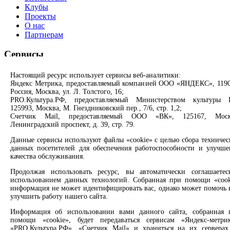
Клубы
Проекты
О нас
Партнерам
Сервисы
Продлить книгу
Настоящий ресурс использует сервисы веб-аналитики:
Спроси библиотекаря
Яндекс Метрика, предоставляемый компанией ООО «ЯНДЕКС», 1190
Россия, Москва, ул. Л. Толстого, 16;
Спроси краеведа
PRO.Культура.РФ, предоставляемый Министерством культуры 
Оцените качество услуг
125993, Москва, М. Гнездниковский пер., 7/6, стр. 1,2;
Направить обращение директору
Счетчик Mail, предоставляемый ООО «ВК», 125167, Моск
Ленинградский проспект, д. 39, стр. 79.
Соцсети
Данные сервисы используют файлы «cookie» с целью сбора техничес
данных посетителей для обеспечения работоспособности и улучше
Вконтакте
качества обслуживания.
Одноклассники
Max
Продолжая использовать ресурс, вы автоматически соглашаетес
Rutube
использованием данных технологий. Собранная при помощи «cook
информация не может идентифицировать вас, однако может помочь 
улучшить работу нашего сайта.
Заметили опечатку? Выделите текст с ошибкой и нажмите
клавиши Ctrl+Enter или ссылку ниже
Информация об использовании вами данного сайта, собранная 
помощи «cookie», будет передаваться сервисам «Яндекс-метрик
«PRO.Культура.РФ», «Счетчик Mail» и храниться на их серверах
Сообщить об ошибке