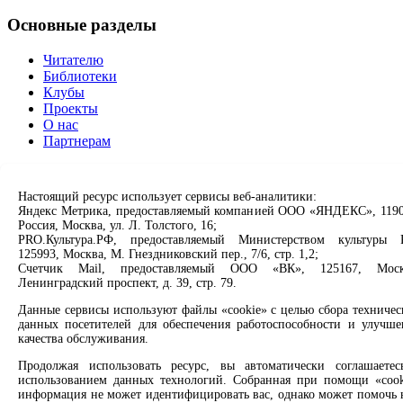
Основные разделы
Читателю
Библиотеки
Клубы
Проекты
О нас
Партнерам
Сервисы
Настоящий ресурс использует сервисы веб-аналитики:
Продлить книгу
Яндекс Метрика, предоставляемый компанией ООО «ЯНДЕКС», 1190
Россия, Москва, ул. Л. Толстого, 16;
Спроси библиотекаря
PRO.Культура.РФ, предоставляемый Министерством культуры 
Спроси краеведа
125993, Москва, М. Гнездниковский пер., 7/6, стр. 1,2;
Оцените качество услуг
Счетчик Mail, предоставляемый ООО «ВК», 125167, Моск
Направить обращение директору
Ленинградский проспект, д. 39, стр. 79.
Соцсети
Данные сервисы используют файлы «cookie» с целью сбора техничес
данных посетителей для обеспечения работоспособности и улучше
качества обслуживания.
Вконтакте
Одноклассники
Продолжая использовать ресурс, вы автоматически соглашаетес
Max
использованием данных технологий. Собранная при помощи «cook
Rutube
информация не может идентифицировать вас, однако может помочь 