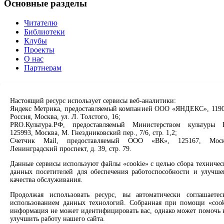
Основные разделы
Читателю
Библиотеки
Клубы
Проекты
О нас
Партнерам
Сервисы
Настоящий ресурс использует сервисы веб-аналитики:
Продлить книгу
Яндекс Метрика, предоставляемый компанией ООО «ЯНДЕКС», 1190
Спроси библиотекаря
Россия, Москва, ул. Л. Толстого, 16;
Спроси краеведа
PRO.Культура.РФ, предоставляемый Министерством культуры 
125993, Москва, М. Гнездниковский пер., 7/6, стр. 1,2;
Оцените качество услуг
Счетчик Mail, предоставляемый ООО «ВК», 125167, Моск
Направить обращение директору
Ленинградский проспект, д. 39, стр. 79.
Соцсети
Данные сервисы используют файлы «cookie» с целью сбора техничес
данных посетителей для обеспечения работоспособности и улучше
качества обслуживания.
Вконтакте
Одноклассники
Продолжая использовать ресурс, вы автоматически соглашаетес
Max
использованием данных технологий. Собранная при помощи «cook
Rutube
информация не может идентифицировать вас, однако может помочь 
улучшить работу нашего сайта.