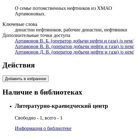
О семье потомственных нефтников из ХМАО
Артамоновых.
Ключевые слова
династии нефтяников, рабочие династии, нефтяники
Дополнительные точки доступа
Артамонов В. Б. (оператор добычи нефти и газа) /о нем/
Артамонов В. В. (оператор добычи нефти и газа) /о нем/
Артамонов Д. В. (оператор добычи нефти и газа) /о нем/
Действия
Добавить в избранное
Наличие в библиотеках
Литературно-краеведческий центр
Свободно - 1, всего - 1
Информация о библиотеке