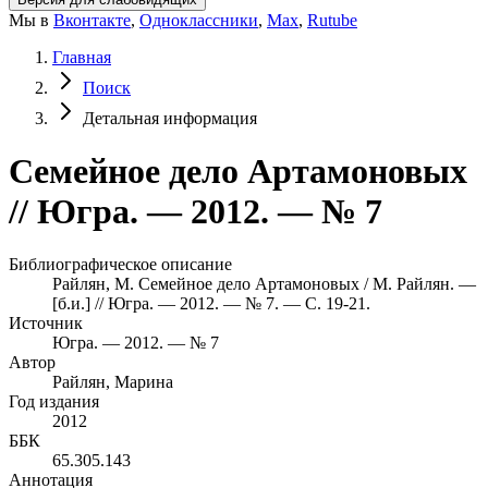
Мы в
Вконтакте
,
Одноклассники
,
Max
,
Rutube
Главная
Поиск
Детальная информация
Семейное дело Артамоновых
// Югра. — 2012. — № 7
Библиографическое описание
Райлян, М. Семейное дело Артамоновых / М. Райлян. —
[б.и.] // Югра. — 2012. — № 7. — С. 19-21.
Источник
Югра. — 2012. — № 7
Автор
Райлян, Марина
Год издания
2012
ББК
65.305.143
Аннотация