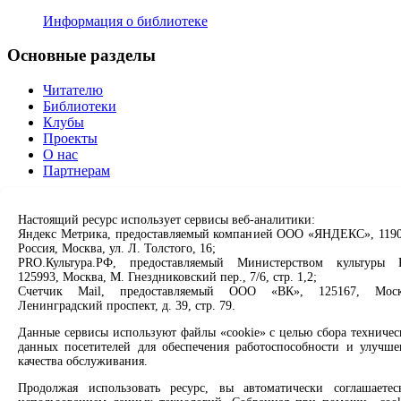
Информация о библиотеке
Основные разделы
Читателю
Библиотеки
Клубы
Проекты
О нас
Партнерам
Сервисы
Настоящий ресурс использует сервисы веб-аналитики:
Яндекс Метрика, предоставляемый компанией ООО «ЯНДЕКС», 1190
Продлить книгу
Россия, Москва, ул. Л. Толстого, 16;
Спроси библиотекаря
PRO.Культура.РФ, предоставляемый Министерством культуры 
Спроси краеведа
125993, Москва, М. Гнездниковский пер., 7/6, стр. 1,2;
Оцените качество услуг
Счетчик Mail, предоставляемый ООО «ВК», 125167, Моск
Направить обращение директору
Ленинградский проспект, д. 39, стр. 79.
Данные сервисы используют файлы «cookie» с целью сбора техничес
Соцсети
данных посетителей для обеспечения работоспособности и улучше
качества обслуживания.
Вконтакте
Продолжая использовать ресурс, вы автоматически соглашаетес
Одноклассники