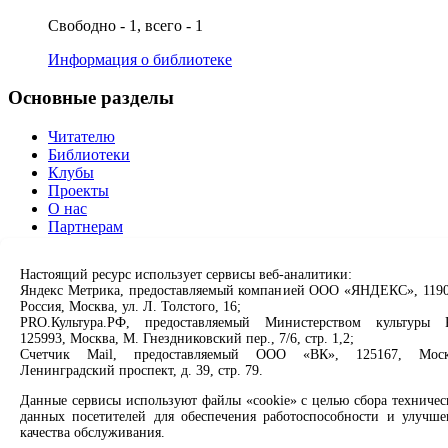
Свободно - 1, всего - 1
Информация о библиотеке
Основные разделы
Читателю
Библиотеки
Клубы
Проекты
О нас
Партнерам
Сервисы
Настоящий ресурс использует сервисы веб-аналитики:
Яндекс Метрика, предоставляемый компанией ООО «ЯНДЕКС», 1190
Продлить книгу
Россия, Москва, ул. Л. Толстого, 16;
Спроси библиотекаря
PRO.Культура.РФ, предоставляемый Министерством культуры 
125993, Москва, М. Гнездниковский пер., 7/6, стр. 1,2;
Спроси краеведа
Счетчик Mail, предоставляемый ООО «ВК», 125167, Моск
Оцените качество услуг
Ленинградский проспект, д. 39, стр. 79.
Направить обращение директору
Данные сервисы используют файлы «cookie» с целью сбора техничес
Соцсети
данных посетителей для обеспечения работоспособности и улучше
качества обслуживания.