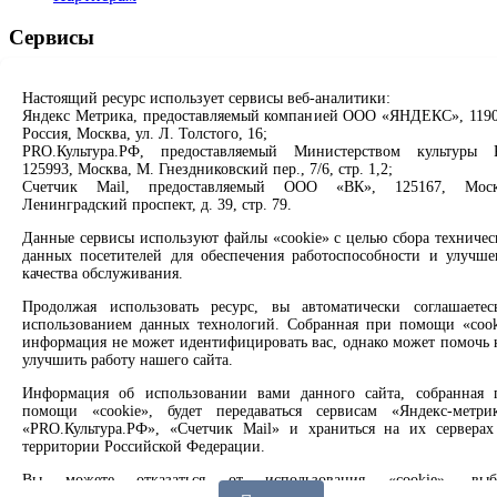
Сервисы
Продлить книгу
Настоящий ресурс использует сервисы веб-аналитики:
Спроси библиотекаря
Яндекс Метрика, предоставляемый компанией ООО «ЯНДЕКС», 1190
Спроси краеведа
Россия, Москва, ул. Л. Толстого, 16;
Оцените качество услуг
PRO.Культура.РФ, предоставляемый Министерством культуры 
Направить обращение директору
125993, Москва, М. Гнездниковский пер., 7/6, стр. 1,2;
Счетчик Mail, предоставляемый ООО «ВК», 125167, Моск
Соцсети
Ленинградский проспект, д. 39, стр. 79.
Данные сервисы используют файлы «cookie» с целью сбора техничес
Вконтакте
данных посетителей для обеспечения работоспособности и улучше
Одноклассники
качества обслуживания.
Max
Rutube
Продолжая использовать ресурс, вы автоматически соглашаетес
использованием данных технологий. Собранная при помощи «cook
информация не может идентифицировать вас, однако может помочь 
Заметили опечатку? Выделите текст с ошибкой и нажмите
улучшить работу нашего сайта.
клавиши Ctrl+Enter или ссылку ниже
Информация об использовании вами данного сайта, собранная 
помощи «cookie», будет передаваться сервисам «Яндекс-метрик
Сообщить об ошибке
«PRO.Культура.РФ», «Счетчик Mail» и храниться на их серверах
территории Российской Федерации.
2008 –
2026
© Централизованная городская библиотечная
система, 6+
Вы можете отказаться от использования «cookie», выб