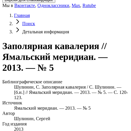
Мы в
Вконтакте
,
Одноклассники
,
Max
,
Rutube
Главная
Поиск
Детальная информация
Заполярная кавалерия //
Ямальский меридиан. —
2013. — № 5
Библиографическое описание
Шулинин, С. Заполярная кавалерия / С. Шулинин. —
[б.и.] // Ямальский меридиан. — 2013. — № 5. — С. 120-
123.
Источник
Ямальский меридиан. — 2013. — № 5
Автор
Шулинин, Сергей
Год издания
2013