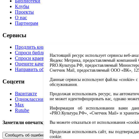
Библиотеки
Клубы
Проекты
О нас
Партнерам
Сервисы
Продлить книгу
Спроси библиотекаря
Настоящий ресурс использует сервисы веб-ана
Спроси краеведа
Яндекс Метрика, предоставляемый компанией О
Оцените качество услуг
PRO.Культура.РФ, предоставляемый Министерств
Направить обращение директору
Счетчик Mail, предоставляемый ООО «ВК», 1251
Данные сервисы используют файлы «cookie» с 
Соцсети
обслуживания.
Вконтакте
Продолжая использовать ресурс, вы автомати
Одноклассники
не может идентифицировать вас, однако может
Max
Информация об использовании вами данно
Rutube
«PRO.Культура.РФ», «Счетчик Mail» и хранить
Заметили опечатку? Выделите текст с ошибкой и нажмите 
Вы можете отказаться от использования «cooki
Продолжая использовать сайт, вы подтверждае
Сообщить об ошибке
cookie.