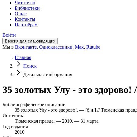
Читателю
Библиотеки
О нас
Контакты
Партнёрам
Войти
Версия для слабовидящих
Мы в
Вконтакте
,
Одноклассники
,
Max
,
Rutube
Главная
Поиск
Детальная информация
35 золотых Улу - это здорово!
Библиографическое описание
35 золотых Улу - это здорово!. — [б.и.] // Тюменская прав
Источник
Тюменская правда. — 2010. — 31 марта
Год издания
2010