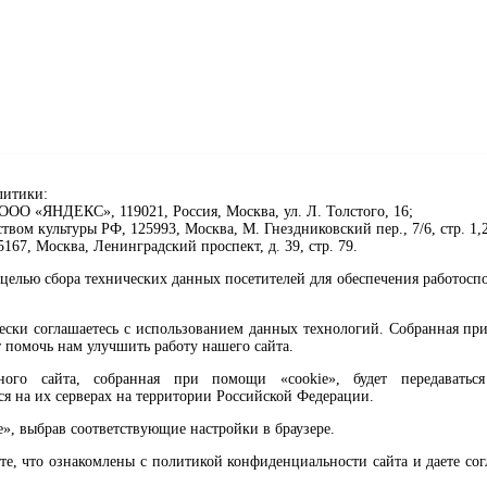
литики:
ОО «ЯНДЕКС», 119021, Россия, Москва, ул. Л. Толстого, 16;
ом культуры РФ, 125993, Москва, М. Гнездниковский пер., 7/6, стр. 1,2
67, Москва, Ленинградский проспект, д. 39, стр. 79.
целью сбора технических данных посетителей для обеспечения работосп
чески соглашаетесь с использованием данных технологий. Собранная п
 помочь нам улучшить работу нашего сайта.
го сайта, собранная при помощи «cookie», будет передаваться 
ся на их серверах на территории Российской Федерации.
клавиши Ctrl+Enter или ссылку ниже
e», выбрав соответствующие настройки в браузере.
те, что ознакомлены с политикой конфиденциальности сайта и даете со