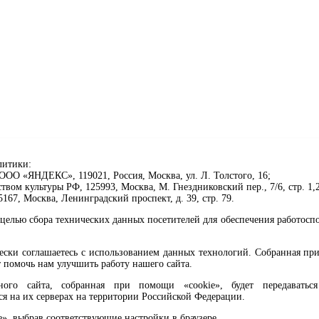
литики:
ОО «ЯНДЕКС», 119021, Россия, Москва, ул. Л. Толстого, 16;
ом культуры РФ, 125993, Москва, М. Гнездниковский пер., 7/6, стр. 1,2
67, Москва, Ленинградский проспект, д. 39, стр. 79.
целью сбора технических данных посетителей для обеспечения работосп
чески соглашаетесь с использованием данных технологий. Собранная п
 помочь нам улучшить работу нашего сайта.
го сайта, собранная при помощи «cookie», будет передаваться 
ся на их серверах на территории Российской Федерации.
клавиши Ctrl+Enter или ссылку ниже
e», выбрав соответствующие настройки в браузере.