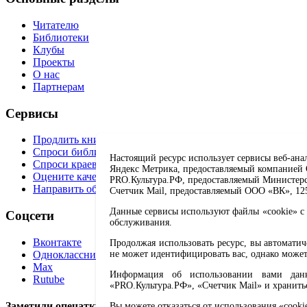
Читателю
Библиотеки
Клубы
Проекты
О нас
Партнерам
Сервисы
Продлить книгу
Спроси библиотекаря
Настоящий ресурс использует сервисы веб-ана
Спроси краеведа
Яндекс Метрика, предоставляемый компанией О
Оцените качество услуг
PRO.Культура.РФ, предоставляемый Министерств
Направить обращение директору
Счетчик Mail, предоставляемый ООО «ВК», 1251
Данные сервисы используют файлы «cookie» с 
Соцсети
обслуживания.
Вконтакте
Продолжая использовать ресурс, вы автомати
Одноклассники
не может идентифицировать вас, однако может
Max
Информация об использовании вами данно
Rutube
«PRO.Культура.РФ», «Счетчик Mail» и хранить
Заметили опечатку? Выделите текст с ошибкой и нажмите 
Вы можете отказаться от использования «cooki