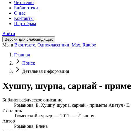
Читателю
Библиотеки
О нас
Контакты
Партнёрам
Войти
Версия для слабовидящих
Мы в
Вконтакте
,
Одноклассники
,
Max
,
Rutube
Главная
Поиск
Детальная информация
Хушпу, шурпа, сарнай - приме
Библиографическое описание
Романова, Е. Хушпу, шурпа, сарнай - приметы Акатуя / Е.
Источник
Тюменский курьер. — 2011. — 21 июня
Автор
Романова, Елена