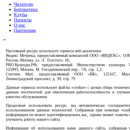
Читателю
Библиотеки
Клубы
Проекты
О нас
Партнерам
Сервисы
Настоящий ресурс использует сервисы веб-аналитики:
Продлить книгу
Яндекс Метрика, предоставляемый компанией ООО «ЯНДЕКС», 1190
Спроси библиотекаря
Россия, Москва, ул. Л. Толстого, 16;
Спроси краеведа
PRO.Культура.РФ, предоставляемый Министерством культуры 
Оцените качество услуг
125993, Москва, М. Гнездниковский пер., 7/6, стр. 1,2;
Направить обращение директору
Счетчик Mail, предоставляемый ООО «ВК», 125167, Моск
Ленинградский проспект, д. 39, стр. 79.
Соцсети
Данные сервисы используют файлы «cookie» с целью сбора техничес
данных посетителей для обеспечения работоспособности и улучше
Вконтакте
качества обслуживания.
Одноклассники
Продолжая использовать ресурс, вы автоматически соглашаетес
Max
использованием данных технологий. Собранная при помощи «cook
Rutube
информация не может идентифицировать вас, однако может помочь 
улучшить работу нашего сайта.
Заметили опечатку? Выделите текст с ошибкой и нажмите
клавиши Ctrl+Enter или ссылку ниже
Информация об использовании вами данного сайта, собранная 