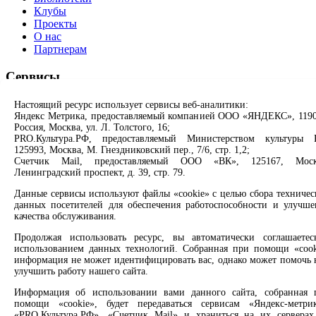
Клубы
Проекты
О нас
Партнерам
Сервисы
Продлить книгу
Настоящий ресурс использует сервисы веб-аналитики:
Спроси библиотекаря
Яндекс Метрика, предоставляемый компанией ООО «ЯНДЕКС», 1190
Россия, Москва, ул. Л. Толстого, 16;
Спроси краеведа
PRO.Культура.РФ, предоставляемый Министерством культуры 
Оцените качество услуг
125993, Москва, М. Гнездниковский пер., 7/6, стр. 1,2;
Направить обращение директору
Счетчик Mail, предоставляемый ООО «ВК», 125167, Моск
Ленинградский проспект, д. 39, стр. 79.
Соцсети
Данные сервисы используют файлы «cookie» с целью сбора техничес
данных посетителей для обеспечения работоспособности и улучше
Вконтакте
качества обслуживания.
Одноклассники
Max
Продолжая использовать ресурс, вы автоматически соглашаетес
Rutube
использованием данных технологий. Собранная при помощи «cook
информация не может идентифицировать вас, однако может помочь 
улучшить работу нашего сайта.
Заметили опечатку? Выделите текст с ошибкой и нажмите
клавиши Ctrl+Enter или ссылку ниже
Информация об использовании вами данного сайта, собранная 
помощи «cookie», будет передаваться сервисам «Яндекс-метрик
«PRO.Культура.РФ», «Счетчик Mail» и храниться на их серверах