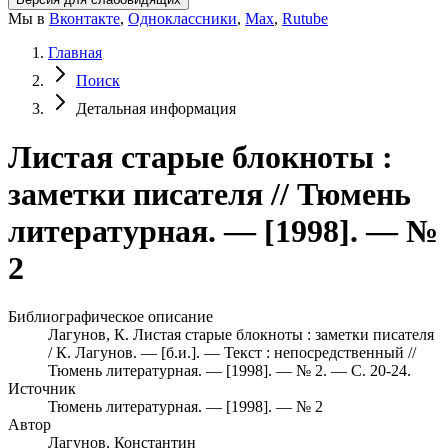
Мы в
Вконтакте
,
Одноклассники
,
Max
,
Rutube
Главная
Поиск
Детальная информация
Листая старые блокноты :
заметки писателя // Тюмень
литературная. — [1998]. — №
2
Библиографическое описание
Лагунов, К. Листая старые блокноты : заметки писателя
/ К. Лагунов. — [б.и.]. — Текст : непосредственный //
Тюмень литературная. — [1998]. — № 2. — С. 20-24.
Источник
Тюмень литературная. — [1998]. — № 2
Автор
Лагунов, Константин