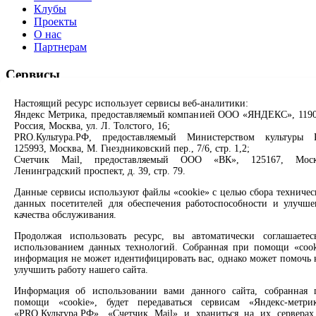
Клубы
Проекты
О нас
Партнерам
Сервисы
Продлить книгу
Настоящий ресурс использует сервисы веб-аналитики:
Спроси библиотекаря
Яндекс Метрика, предоставляемый компанией ООО «ЯНДЕКС», 1190
Россия, Москва, ул. Л. Толстого, 16;
Спроси краеведа
PRO.Культура.РФ, предоставляемый Министерством культуры 
Оцените качество услуг
125993, Москва, М. Гнездниковский пер., 7/6, стр. 1,2;
Направить обращение директору
Счетчик Mail, предоставляемый ООО «ВК», 125167, Моск
Ленинградский проспект, д. 39, стр. 79.
Соцсети
Данные сервисы используют файлы «cookie» с целью сбора техничес
данных посетителей для обеспечения работоспособности и улучше
Вконтакте
качества обслуживания.
Одноклассники
Max
Продолжая использовать ресурс, вы автоматически соглашаетес
Rutube
использованием данных технологий. Собранная при помощи «cook
информация не может идентифицировать вас, однако может помочь 
улучшить работу нашего сайта.
Заметили опечатку? Выделите текст с ошибкой и нажмите
клавиши Ctrl+Enter или ссылку ниже
Информация об использовании вами данного сайта, собранная 
помощи «cookie», будет передаваться сервисам «Яндекс-метрик
«PRO.Культура.РФ», «Счетчик Mail» и храниться на их серверах
Сообщить об ошибке