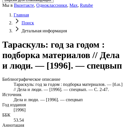
Мы в
Вконтакте
,
Одноклассники
,
Max
,
Rutube
Главная
Поиск
Детальная информация
Тараскуль: год за годом :
подборка материалов // Дела
и люди. — [1996]. — спецвып
Библиографическое описание
Тараскуль: год за годом : подборка материалов. — [б.и.]
// Дела и люди. — [1996]. — спецвып. — С. 2-47.
Источник
Дела и люди. — [1996]. — спецвып
Год издания
[1996]
ББК
53.54
Аннотация