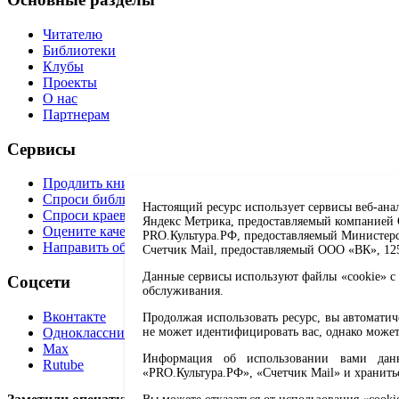
Читателю
Библиотеки
Клубы
Проекты
О нас
Партнерам
Сервисы
Продлить книгу
Спроси библиотекаря
Настоящий ресурс использует сервисы веб-ана
Спроси краеведа
Яндекс Метрика, предоставляемый компанией О
Оцените качество услуг
PRO.Культура.РФ, предоставляемый Министерств
Направить обращение директору
Счетчик Mail, предоставляемый ООО «ВК», 1251
Данные сервисы используют файлы «cookie» с 
Соцсети
обслуживания.
Вконтакте
Продолжая использовать ресурс, вы автомати
Одноклассники
не может идентифицировать вас, однако может
Max
Информация об использовании вами данно
Rutube
«PRO.Культура.РФ», «Счетчик Mail» и хранить