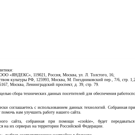
литики:
ОО «ЯНДЕКС», 119021, Россия, Москва, ул. Л. Толстого, 16;
ом культуры РФ, 125993, Москва, М. Гнездниковский пер., 7/6, стр. 1,2
67, Москва, Ленинградский проспект, д. 39, стр. 79.
целью сбора технических данных посетителей для обеспечения работосп
чески соглашаетесь с использованием данных технологий. Собранная п
 помочь нам улучшить работу нашего сайта.
го сайта, собранная при помощи «cookie», будет передаваться 
ся на их серверах на территории Российской Федерации.