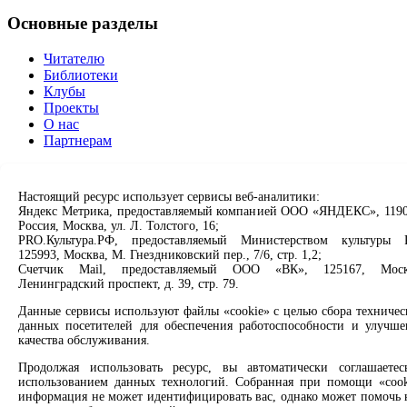
Основные разделы
Читателю
Библиотеки
Клубы
Проекты
О нас
Партнерам
Сервисы
Настоящий ресурс использует сервисы веб-аналитики:
Продлить книгу
Яндекс Метрика, предоставляемый компанией ООО «ЯНДЕКС», 1190
Россия, Москва, ул. Л. Толстого, 16;
Спроси библиотекаря
PRO.Культура.РФ, предоставляемый Министерством культуры 
Спроси краеведа
125993, Москва, М. Гнездниковский пер., 7/6, стр. 1,2;
Оцените качество услуг
Счетчик Mail, предоставляемый ООО «ВК», 125167, Моск
Направить обращение директору
Ленинградский проспект, д. 39, стр. 79.
Соцсети
Данные сервисы используют файлы «cookie» с целью сбора техничес
данных посетителей для обеспечения работоспособности и улучше
качества обслуживания.
Вконтакте
Одноклассники
Продолжая использовать ресурс, вы автоматически соглашаетес
Max
использованием данных технологий. Собранная при помощи «cook
Rutube
информация не может идентифицировать вас, однако может помочь 