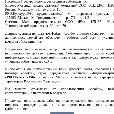
Информация о библиотеке
Партнерам
Настоящий ресурс использует сервисы веб-аналитики:
Яндекс Метрика, предоставляемый компанией ООО «ЯНДЕКС», 1190
Россия, Москва, ул. Л. Толстого, 16;
Библиотека № 2 имени А.А. Гришина
Сервисы
PRO.Культура.РФ, предоставляемый Министерством культуры 
125993, Москва, М. Гнездниковский пер., 7/6, стр. 1,2;
Свободно - 1, всего - 1
Продлить книгу
Счетчик Mail, предоставляемый ООО «ВК», 125167, Моск
Спроси библиотекаря
Ленинградский проспект, д. 39, стр. 79.
Информация о библиотеке
Спроси краеведа
Данные сервисы используют файлы «cookie» с целью сбора техничес
Оцените качество услуг
данных посетителей для обеспечения работоспособности и улучше
Библиотека № 6 имени Зота Корниловича
Направить обращение директору
качества обслуживания.
Тоболкина
Соцсети
Продолжая использовать ресурс, вы автоматически соглашаетес
использованием данных технологий. Собранная при помощи «cook
Свободно - 1, всего - 1
информация не может идентифицировать вас, однако может помочь 
Вконтакте
улучшить работу нашего сайта.
Информация о библиотеке
Одноклассники
Max
Информация об использовании вами данного сайта, собранная 
Rutube
ЦМИ
помощи «cookie», будет передаваться сервисам «Яндекс-метрик
«PRO.Культура.РФ», «Счетчик Mail» и храниться на их серверах
территории Российской Федерации.
Заметили опечатку? Выделите текст с ошибкой и нажмите
Свободно - 1, всего - 1
клавиши Ctrl+Enter или ссылку ниже
Вы можете отказаться от использования «cookie», выб
Центральная детская библиотека имени
соответствующие настройки в браузере.
Сообщить об ошибке
В.П.Крапивина
Продолжая использовать сайт, вы подтверждаете, что ознакомлен
политикой конфиденциальности сайта и даете согласие на использов
2008 –
2026
© Централизованная городская библиотечная
Свободно - 1, всего - 1
файлов cookie.
система, 6+