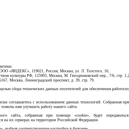
литики:
ОО «ЯНДЕКС», 119021, Россия, Москва, ул. Л. Толстого, 16;
ом культуры РФ, 125993, Москва, М. Гнездниковский пер., 7/6, стр. 1,2
67, Москва, Ленинградский проспект, д. 39, стр. 79.
целью сбора технических данных посетителей для обеспечения работосп
чески соглашаетесь с использованием данных технологий. Собранная п
 помочь нам улучшить работу нашего сайта.
го сайта, собранная при помощи «cookie», будет передаваться 
ся на их серверах на территории Российской Федерации.
клавиши Ctrl+Enter или ссылку ниже
e», выбрав соответствующие настройки в браузере.