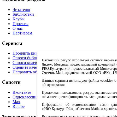
Читателю
Библиотеки
Клубы
Проекты
О нас
Партнерам
Сервисы
Продлить книгу
Спроси библиотекаря
Настоящий ресурс использует сервисы веб-ана
Спроси краеведа
Яндекс Метрика, предоставляемый компанией О
Оцените качество услуг
PRO.Культура.РФ, предоставляемый Министерств
Направить обращение директору
Счетчик Mail, предоставляемый ООО «ВК», 1251
Данные сервисы используют файлы «cookie» с 
Соцсети
обслуживания.
Вконтакте
Продолжая использовать ресурс, вы автомати
Одноклассники
не может идентифицировать вас, однако может
Max
Информация об использовании вами данно
Rutube
«PRO.Культура.РФ», «Счетчик Mail» и хранить
Заметили опечатку? Выделите текст с ошибкой и нажмите 
Вы можете отказаться от использования «cooki