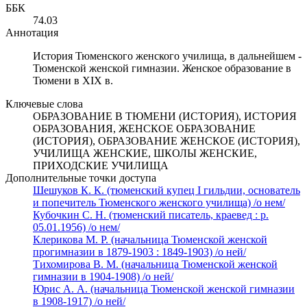
ББК
74.03
Аннотация
История Тюменского женского училища, в дальнейшем -
Тюменской женской гимназии. Женское образование в
Тюмени в XIX в.
Ключевые слова
ОБРАЗОВАНИЕ В ТЮМЕНИ (ИСТОРИЯ), ИСТОРИЯ
ОБРАЗОВАНИЯ, ЖЕНСКОЕ ОБРАЗОВАНИЕ
(ИСТОРИЯ), ОБРАЗОВАНИЕ ЖЕНСКОЕ (ИСТОРИЯ),
УЧИЛИЩА ЖЕНСКИЕ, ШКОЛЫ ЖЕНСКИЕ,
ПРИХОДСКИЕ УЧИЛИЩА
Дополнительные точки доступа
Шешуков К. К. (тюменский купец I гильдии, основатель
и попечитель Тюменского женского училища) /о нем/
Кубочкин С. Н. (тюменский писатель, краевед : р.
05.01.1956) /о нем/
Клерикова М. Р. (начальница Тюменской женской
прогимназии в 1879-1903 : 1849-1903) /о ней/
Тихомирова В. М. (начальница Тюменской женской
гимназии в 1904-1908) /о ней/
Юрис А. А. (начальница Тюменской женской гимназии
в 1908-1917) /о ней/