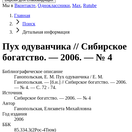
Мы в
Вконтакте
,
Одноклассники
,
Max
,
Rutube
Главная
Поиск
Детальная информация
Пух одуванчика // Сибирское
богатство. — 2006. — № 4
Библиографическое описание
Ганопольская, Е. М. Пух одуванчика / Е. М.
Ганопольская. — [б.и.] // Сибирское богатство. — 2006.
— № 4. — С. 72 - 74.
Источник
Сибирское богатство. — 2006. — № 4
Автор
Ганопольская, Елизавета Михайловна
Год издания
2006
ББК
85.334.3(2Рос-4Тюм)