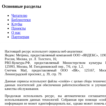
Основные разделы
Читателю
Библиотеки
Клубы
Проекты
О нас
Партнерам
Сервисы
Настоящий ресурс использует сервисы веб-аналитики:
Продлить книгу
Яндекс Метрика, предоставляемый компанией ООО «ЯНДЕКС», 1190
Россия, Москва, ул. Л. Толстого, 16;
Спроси библиотекаря
PRO.Культура.РФ, предоставляемый Министерством культуры 
Спроси краеведа
125993, Москва, М. Гнездниковский пер., 7/6, стр. 1,2;
Оцените качество услуг
Счетчик Mail, предоставляемый ООО «ВК», 125167, Моск
Направить обращение директору
Ленинградский проспект, д. 39, стр. 79.
Соцсети
Данные сервисы используют файлы «cookie» с целью сбора техничес
данных посетителей для обеспечения работоспособности и улучше
качества обслуживания.
Вконтакте
Одноклассники
Продолжая использовать ресурс, вы автоматически соглашаетес
Max
использованием данных технологий. Собранная при помощи «cook
Rutube
информация не может идентифицировать вас, однако может помочь 