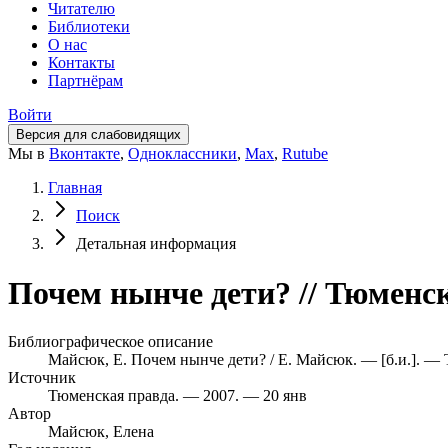
Читателю
Библиотеки
О нас
Контакты
Партнёрам
Войти
Версия для слабовидящих
Мы в
Вконтакте
,
Одноклассники
,
Max
,
Rutube
Главная
Поиск
Детальная информация
Почем нынче дети? // Тюменск
Библиографическое описание
Майсюк, Е. Почем нынче дети? / Е. Майсюк. — [б.и.]. — 
Источник
Тюменская правда. — 2007. — 20 янв
Автор
Майсюк, Елена