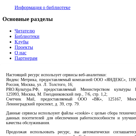
Информация о библиотеке
Основные разделы
Читателю
Библиотеки
Клубы
Проекты
О нас
Партнерам
Сервисы
Настоящий ресурс использует сервисы веб-аналитики:
Яндекс Метрика, предоставляемый компанией ООО «ЯНДЕКС», 1190
Продлить книгу
Россия, Москва, ул. Л. Толстого, 16;
Спроси библиотекаря
PRO.Культура.РФ, предоставляемый Министерством культуры 
Спроси краеведа
125993, Москва, М. Гнездниковский пер., 7/6, стр. 1,2;
Оцените качество услуг
Счетчик Mail, предоставляемый ООО «ВК», 125167, Моск
Направить обращение директору
Ленинградский проспект, д. 39, стр. 79.
Данные сервисы используют файлы «cookie» с целью сбора техничес
Соцсети
данных посетителей для обеспечения работоспособности и улучше
качества обслуживания.
Вконтакте
Продолжая использовать ресурс, вы автоматически соглашаетес
Одноклассники