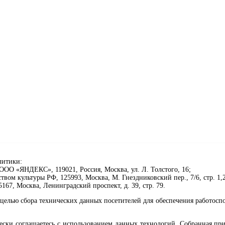
литики:
ОО «ЯНДЕКС», 119021, Россия, Москва, ул. Л. Толстого, 16;
ом культуры РФ, 125993, Москва, М. Гнездниковский пер., 7/6, стр. 1,2
67, Москва, Ленинградский проспект, д. 39, стр. 79.
целью сбора технических данных посетителей для обеспечения работосп
чески соглашаетесь с использованием данных технологий. Собранная п