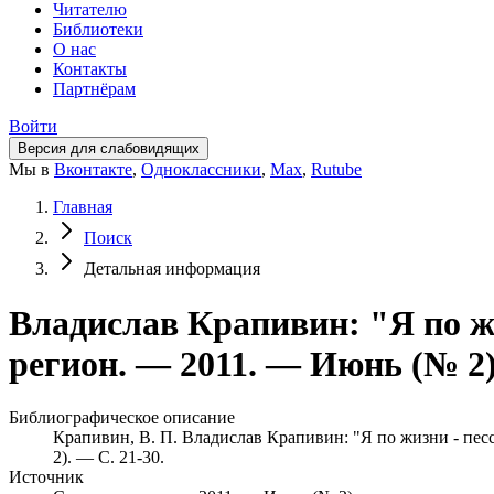
Читателю
Библиотеки
О нас
Контакты
Партнёрам
Войти
Версия для слабовидящих
Мы в
Вконтакте
,
Одноклассники
,
Max
,
Rutube
Главная
Поиск
Детальная информация
Владислав Крапивин: "Я по жи
регион. — 2011. — Июнь (№ 2
Библиографическое описание
Крапивин, В. П. Владислав Крапивин: "Я по жизни - песси
2). — С. 21-30.
Источник