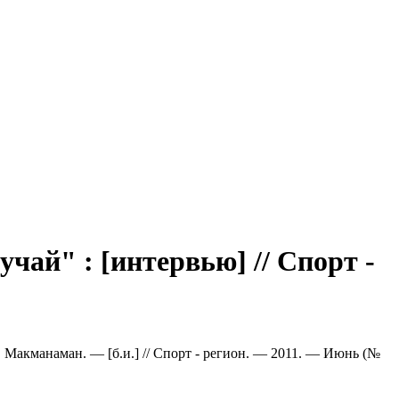
чай" : [интервью] // Спорт -
. Макманаман. — [б.и.] // Спорт - регион. — 2011. — Июнь (№