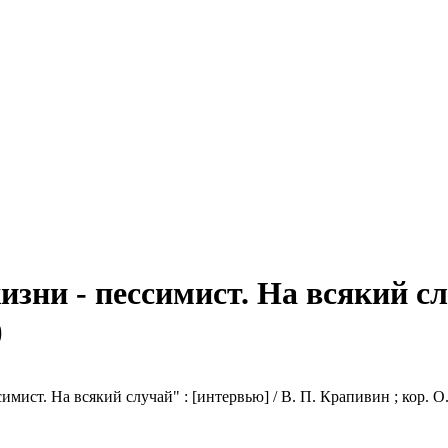
зни - пессимист. На всякий слу
)
мист. На всякий случай" : [интервью] / В. П. Крапивин ; кор. О