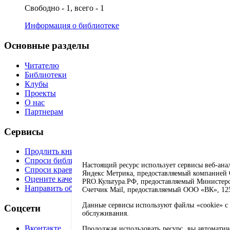
Свободно - 1, всего - 1
Информация о библиотеке
Основные разделы
Читателю
Библиотеки
Клубы
Проекты
О нас
Партнерам
Сервисы
Продлить книгу
Спроси библиотекаря
Настоящий ресурс использует сервисы веб-ана
Спроси краеведа
Яндекс Метрика, предоставляемый компанией О
Оцените качество услуг
PRO.Культура.РФ, предоставляемый Министерств
Направить обращение директору
Счетчик Mail, предоставляемый ООО «ВК», 1251
Данные сервисы используют файлы «cookie» с 
Соцсети
обслуживания.
Вконтакте
Продолжая использовать ресурс, вы автомати