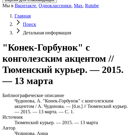
Мы в
Вконтакте
,
Одноклассники
,
Max
,
Rutube
Главная
Поиск
Детальная информация
"Конек-Горбунок" с
конголезским акцентом //
Тюменский курьер. — 2015.
— 13 марта
Библиографическое описание
Чудинова, А. "Конек-Горбунок" с конголезским
акцентом / А. Чудинова. — [б.и.] // Тюменский курьер.
— 2015. — 13 марта. — С. 1.
Источник
Тюменский курьер. — 2015. — 13 марта
Автор
Чудинова, Анна