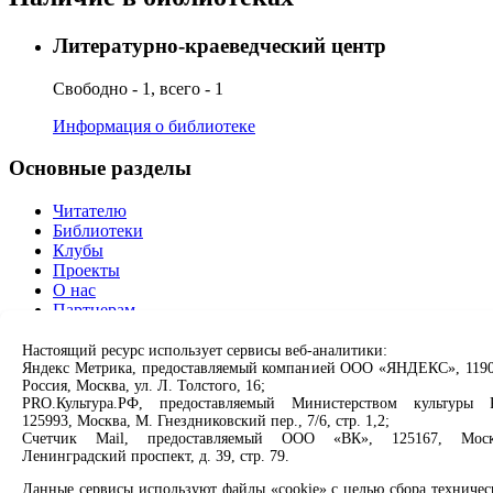
Литературно-краеведческий центр
Свободно - 1, всего - 1
Информация о библиотеке
Основные разделы
Читателю
Библиотеки
Клубы
Проекты
О нас
Партнерам
Сервисы
Настоящий ресурс использует сервисы веб-аналитики:
Яндекс Метрика, предоставляемый компанией ООО «ЯНДЕКС», 1190
Россия, Москва, ул. Л. Толстого, 16;
Продлить книгу
PRO.Культура.РФ, предоставляемый Министерством культуры 
Спроси библиотекаря
125993, Москва, М. Гнездниковский пер., 7/6, стр. 1,2;
Спроси краеведа
Счетчик Mail, предоставляемый ООО «ВК», 125167, Моск
Оцените качество услуг
Ленинградский проспект, д. 39, стр. 79.
Направить обращение директору
Данные сервисы используют файлы «cookie» с целью сбора техничес