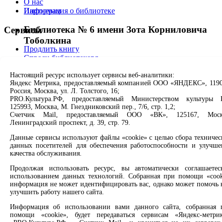
О нас
Информация о библиотеке
Партнерам
Библиотека № 6 имени Зота Корниловича
Сервисы
Тоболкина
Продлить книгу
Спроси библиотекаря
Свободно - 1, всего - 1
Спроси краеведа
Настоящий ресурс использует сервисы веб-аналитики:
Оцените качество услуг
Информация о библиотеке
Яндекс Метрика, предоставляемый компанией ООО «ЯНДЕКС», 1190
Направить обращение директору
Россия, Москва, ул. Л. Толстого, 16;
Библиотека № 7 имени И.М. Ермакова
PRO.Культура.РФ, предоставляемый Министерством культуры 
Соцсети
125993, Москва, М. Гнездниковский пер., 7/6, стр. 1,2;
Свободно - 1, всего - 1
Счетчик Mail, предоставляемый ООО «ВК», 125167, Моск
Ленинградский проспект, д. 39, стр. 79.
Вконтакте
Информация о библиотеке
Одноклассники
Данные сервисы используют файлы «cookie» с целью сбора техничес
Max
данных посетителей для обеспечения работоспособности и улучше
Rutube
Библиотека № 8 имени А.П. Чехова
качества обслуживания.
Продолжая использовать ресурс, вы автоматически соглашаетес
Заметили опечатку? Выделите текст с ошибкой и нажмите
Свободно - 1, всего - 1
использованием данных технологий. Собранная при помощи «cook
клавиши Ctrl+Enter или ссылку ниже
информация не может идентифицировать вас, однако может помочь 
Информация о библиотеке
улучшить работу нашего сайта.
Сообщить об ошибке
Ф 11
Информация об использовании вами данного сайта, собранная 
помощи «cookie», будет передаваться сервисам «Яндекс-метрик
2008 –
2026
© Централизованная городская библиотечная